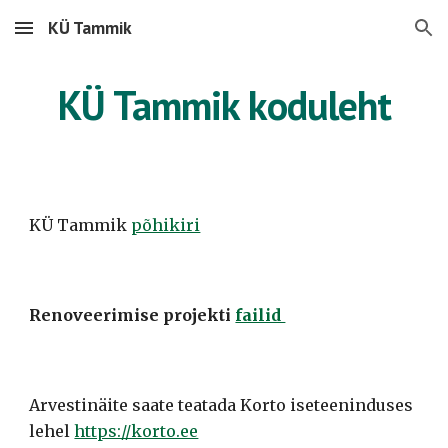
KÜ Tammik
Skip to main content
Skip to navigation
KÜ Tammik koduleht
KÜ Tammik
põhikiri
Renoveerimise projekti
failid
Arvestinäite saate teatada
Korto
iseteeninduses
lehel
https://korto.ee