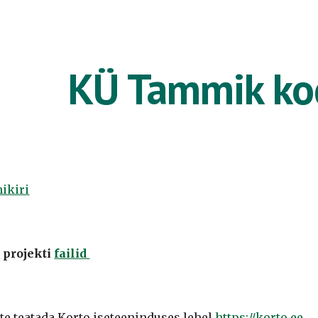
ip to main content
Skip to navigat
KÜ Tammik ko
ikiri
 projekti
failid
ate teatada
Korto
iseteeninduses lehel
https://korto.ee