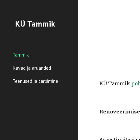
Sk
KÜ Tammik
Tammik
Kavad ja aruanded
Teenused ja tarbimine
KÜ Tammik
põh
Renoveerimise
Arvestinäite sa