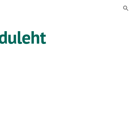
ion
duleht